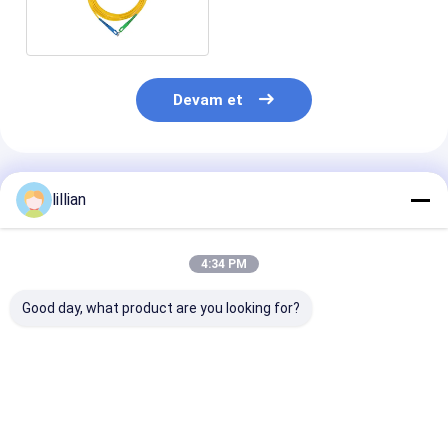
Hibrit Fiber Kablo
Devam et
Önerilen Ürünler
lillian
4:34 PM
Good day, what product are you looking for?
SC APC to SC UPC
SC UPC Fiber Optik
SC APC'ye SC 
Fiber Optic Patch
Pigtail 0.9mm
Fiber Optic Pa
Cord 3mm LSZH Tek
Multimode Kablo
Cord LSZH 3.
Mod Optik Kablo 1m
FTTH FTTB Ağı
Jumper Kablo
2m 3m FTTH Jumper
Düşük Kayıplı Kolay
3m Tek Mod D