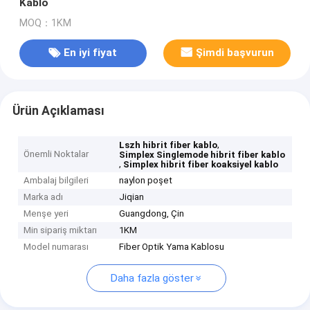
Kablo
MOQ：1KM
En iyi fiyat
Şimdi başvurun
Ürün Açıklaması
,
Lszh hibrit fiber kablo
Önemli Noktalar
Simplex Singlemode hibrit fiber kablo
,
Simplex hibrit fiber koaksiyel kablo
Ambalaj bilgileri
naylon poşet
Marka adı
Jiqian
Menşe yeri
Guangdong, Çin
Min sipariş miktarı
1KM
Model numarası
Fiber Optik Yama Kablosu
Daha fazla göster