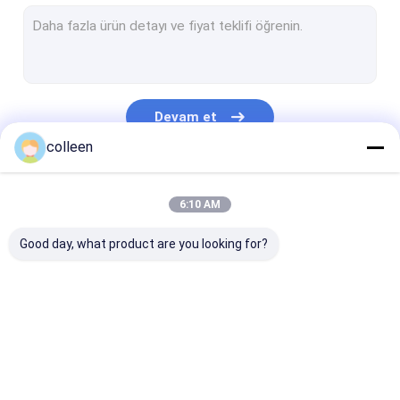
Dış Ortam Fiber Optik Kablo
Havadan Fiber Optik Kablo
Kanal Fiber Optik Kablo
Devam et
Yeraltı Fiber Optik Kablo
colleen
Şekil 8 Fiber Optik Kablo
Kategorilerimiz
6:10 AM
OPGW Fiber Optik Kablo
Good day, what product are you looking for?
Kapalı fiber optik kablo
FTTH Fiber Optik Bırak Kablo
Fiber Optik Yama Kablosu
ADSS Fiber Optik
Dış Ortam Fiber
Havadan Fiber
fiber optik konektör
kablo
Optik Kablo
Kablo