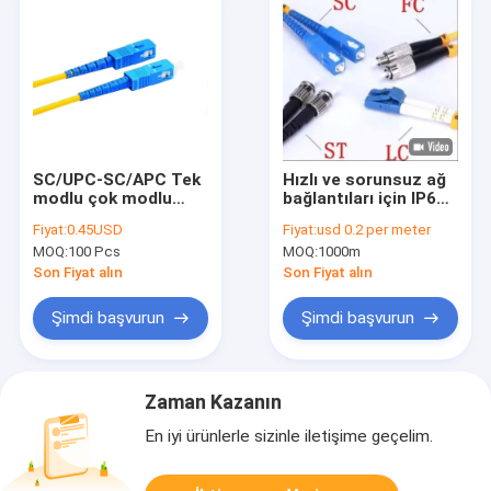
SC/UPC-SC/APC Tek
Hızlı ve sorunsuz ağ
modlu çok modlu
bağlantıları için IP67
fiber optik yama fiber
su geçirmez cilalı
Fiyat:
0.45USD
Fiyat:
usd 0.2 per meter
pigtail 3m 5m 10m
UPC Duplex Fiber
MOQ:
100 Pcs
MOQ:
1000m
3.0mm LSZH
Patch Kablosu
Son Fiyat alın
Son Fiyat alın
Şimdi başvurun
Şimdi başvurun
Zaman Kazanın
En iyi ürünlerle sizinle iletişime geçelim.