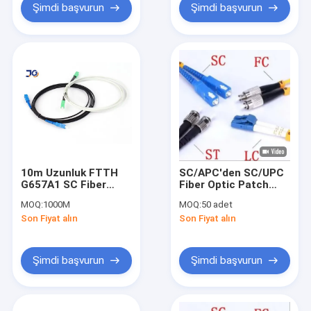
Şimdi başvurun
Şimdi başvurun
10m Uzunluk FTTH
SC/APC'den SC/UPC
G657A1 SC Fiber
Fiber Optic Patch
Optik Yama Kablosu
Cord 3.0mm LSZH
MOQ:
1000M
MOQ:
50 adet
Jumper Kablosu 1m
Son Fiyat alın
Son Fiyat alın
2m 3m Yüksek Hızlı
Bağlantı
Şimdi başvurun
Şimdi başvurun