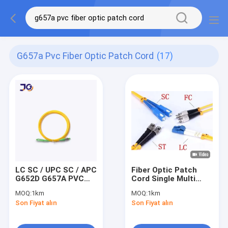
G657a Pvc Fiber Optic Patch Cord
(17)
LC SC / UPC SC / APC
Fiber Optic Patch
G652D G657A PVC
Cord Single Multi
Fiber Optik Yama
Mode SC/LC/ST-
MOQ:
1km
MOQ:
1km
Kablosu
UPC/APC LSZH
Son Fiyat alın
Son Fiyat alın
Gövde En iyi fiyat