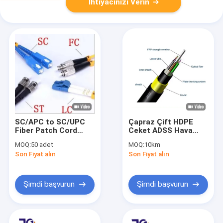
İhtiyacınızı Verin
SC/APC to SC/UPC
Çapraz Çift HDPE
Fiber Patch Cord
Ceket ADSS Hava
LSZH 3.0mm Jumper
Fiber Optik Kablo
MOQ:
50 adet
MOQ:
10km
Cable 1m 2m 3m
Multi Core Aramid
Son Fiyat alın
Son Fiyat alın
İpek
Şimdi başvurun
Şimdi başvurun