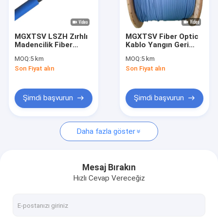
VR Gösterisi
Hakkımızda
MGXTSV LSZH Zırhlı
MGXTSV Fiber Optic
Madencilik Fiber
Kablo Yangın Geri
Fabrika turu
Optik Kablo – Ağır
Dolu LSZH Zırhlı
MOQ:
5 km
MOQ:
5 km
Hizmet, Alev
Maden Kanalı
Son Fiyat alın
Son Fiyat alın
Geciktirici ve
Telekomünikasyon
Kalite Kontrolü
Kemirgen Korumalı
Tasarım
Bize Ulaşın
Şimdi başvurun
Şimdi başvurun
Haberler
Daha fazla göster
Durumlar
Teklif Et
Mesaj Bırakın
Hızlı Cevap Vereceğiz
ADSS Fiber Optik kablo