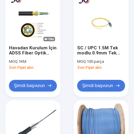
Havadan Kurulum İçin
SC / UPC 1.5M Tek
ADSS Fiber Optik
modlu 0.9mm Tek
Kablo Dayanıklı
Yönlü Fiber Optik
MOQ:
1KM
MOQ:
100 parça
Tamamen Dielektrik
Pigtail
Son Fiyat alın
Son Fiyat alın
Şimdi başvurun
Şimdi başvurun
Ev
Ürünler
Videolar