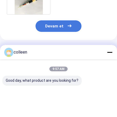
Fiber Optik Kablo
Devam et
Önerilen Ürünler
colleen
9:57 AM
Good day, what product are you looking for?
ADSS Fiber Optic
ADSS Fiber Optic
ADSS Tam Diel
Kablo 96 çekirdeğe
Kablo Tek Modlu
Kendi Kendine
kadar Tek Ceket Tüm
G652D Çift Ceket Dış
Taşıyıcılı Fibe
Dielektrik Kendini
Hava Telsizi Kendini
Kablo 96 Çekir
Destekleyen Dış Hava
Destekli
Kadar Tek Ceke