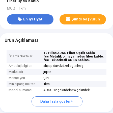
Fiber Optik Kablo
MOQ：1km
En iyi fiyat
Şimdi başvurun
Ürün Açıklaması
,
12 Hilos ADSS Fiber Optik Kablo
Önemli Noktalar
,
fcc Metalik olmayan adss fiber kablo
fcc Tek ceketli ADSS Kablosu
Ambalaj bilgileri
ahşap davul/özelleştirilmiş
Marka adı
jiqian
Menşe yeri
ÇİN
Min sipariş miktarı
1km
Model numarası
ADSS 12 çekirdek/24 çekirdek
Daha fazla göster