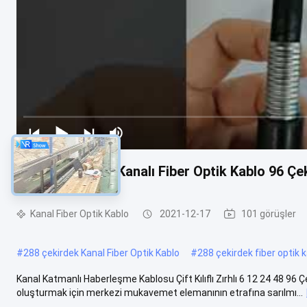
Katman İletişim Kanalı Fiber Optik Kablo 96 Çe
Kanal Fiber Optik Kablo
2021-12-17
101 görüşler
#
288 çekirdek Kanal Fiber Optik Kablo
#
288 çekirdek fiber optik k
Kanal Katmanlı Haberleşme Kablosu Çift Kılıflı Zırhlı 6 12 24 48 96 Ç
oluşturmak için merkezi mukavemet elemanının etrafına sarılmı...