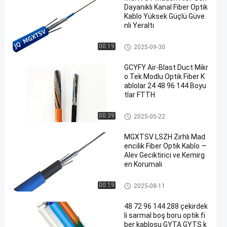
Dayanıklı Kanal Fiber Optik
Kablo Yüksek Güçlü Güve
nli Yeraltı
Kanal Fiber Optik Kablo
00:19
2025-09-30
GCYFY Air-Blast Duct Mikr
o Tek Modlu Optik Fiber K
ablolar 24 48 96 144 Boyu
tlar FTTH
Kanal Fiber Optik Kablo
00:39
2025-05-22
MGXTSV LSZH Zırhlı Mad
encilik Fiber Optik Kablo —
Alev Geciktirici ve Kemirg
en Korumalı
Kanal Fiber Optik Kablo
00:19
2025-08-11
48 72 96 144 288 çekirdek
li sarmal boş boru optik fi
ber kablosu GYTA GYTS k