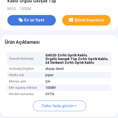
Kablo Örgülü Gevşek Tüp
MOQ：1000M
En iyi fiyat
Şimdi başvurun
Ürün Açıklaması
,
G652D Zırhlı Optik Kablo
Önemli Noktalar
,
Örgülü Gevşek Tüp Zırhlı Optik Kablo
24 İletkenli Zırhlı Optik Kablo
Ambalaj bilgileri
ahşap davul
Marka adı
jiqian
Menşe yeri
Çin
Min sipariş miktarı
1000M
Model numarası
GYTA
Daha fazla göster