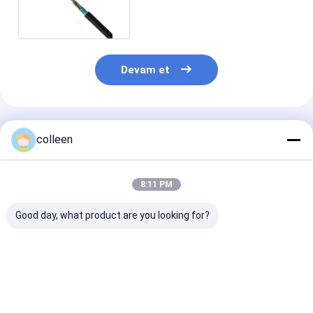
Kablo Örgülü Gevşek Tüp
Devam et
Önerilen Ürünler
colleen
8:11 PM
Good day, what product are you looking for?
MGTSV Maden Fiber
GYTA33 Zırhlı
GYTA53 Fiber 
Optik Kablo 24
Denizaltı Fiber Optik
Kablo 48 96 Çe
Çekirdek G652D Tek
Kablo Su Altı Yer Altı
Tek Modlu Çift
Modlu Çelik Tel Zırhlı
Optik Kablo Tek
Alüminyum Zırh
Dış Mekan Kanal
Modlu
Mekan Doğrud