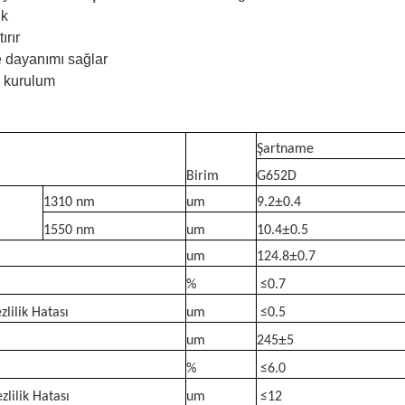
ik
ırır
me dayanımı sağlar
y kurulum
Şartname
Birim
G652D
±
1310 nm
um
9.2
0.4
±
1550 nm
um
10.4
0.5
±
um
124.8
0.7
%
≤
0.7
lilik Hatası
um
≤
0.5
±
um
245
5
%
≤
6.0
ilik Hatası
um
≤
12