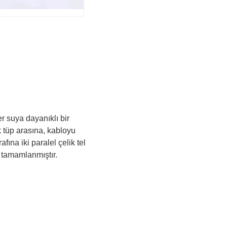
er suya dayanıklı bir
k tüp arasına, kabloyu
ına iki paralel çelik tel
fla tamamlanmıştır.