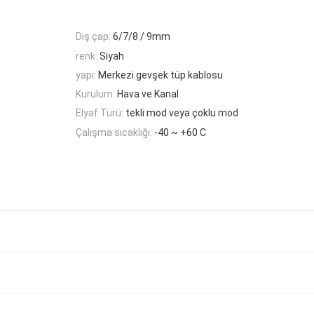
Dış çap:
6/7/8 / 9mm
renk:
Siyah
yapı:
Merkezi gevşek tüp kablosu
Kurulum:
Hava ve Kanal
Elyaf Türü:
tekli mod veya çoklu mod
Çalışma sıcaklığı:
-40 ~ +60 C