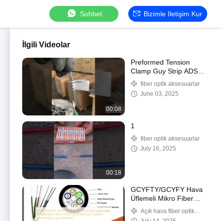
Sohbet
Bizimle Iletişim Kur
İlgili Videolar
Preformed Tension
Clamp Guy Strip ADSS
Kablo Aksesuarları
fiber optik aksesuarlar
Dead End Guy
June 03, 2025
Yakalama
00:08
1
fiber optik aksesuarlar
July 16, 2025
00:18
GCYFTY/GCYFY Hava
Üflemeli Mikro Fiber
Optik Kablo Simplex
Açık hava fiber optik
Mikro Kanal 4 6 8 12 24
kablosu