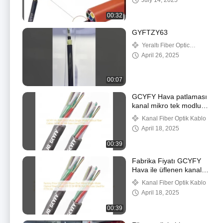
July 14, 2025
48 96 Çekirdek Dış
Mekan Metalik Olmayan
00:32
Katmanlı-Örgülü
GYFTZY63
Yeraltı Fiber Optic
Kablosu
April 26, 2025
00:07
GCYFY Hava patlaması
kanal mikro tek modlu
optik fiber kablolar 24
Kanal Fiber Optik Kablo
48 96 144 Boyutlar
April 18, 2025
FTTH kullanılır
00:39
Fabrika Fiyatı GCYFY
Hava ile üflenen kanal
mikro tek modlu optik
Kanal Fiber Optik Kablo
fiber kabloları 4 6 12 24
April 18, 2025
48 96 144 288 FTTH
3G için kullanılan
00:39
boyutlar