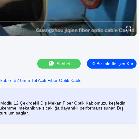
Sohbet
Bizimle Iletişim Kur
 kablo
#
2.0mm Tel Açık Fiber Optik Kablo
ek Modlu 12 Çekirdekli Dış Mekan Fiber Optik Kablomuzu keşfedin.
ükemmel mekanik ve sıcaklığa dayanıklı performans sunar. Dış
kurulum sağlar.