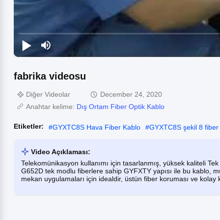
fabrika videosu
Diğer Videolar
December 24, 2020
Anahtar kelime:
Dış Ortam Fiber Optik Kablo
Etiketler:
#
GYXTC8S Hava Fiber Kablo
#
GYXTC8S şekil 8 fiber
Video Açıklaması:
Telekomünikasyon kullanımı için tasarlanmış, yüksek kaliteli T
G652D tek modlu fiberlere sahip GYFXTY yapısı ile bu kablo, m
mekan uygulamaları için idealdir, üstün fiber koruması ve kolay 